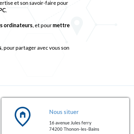
rtise et son savoir-faire pour
 PC
.
os ordinateurs
, et pour
mettre
s
, pour partager avec vous son
home_pin
Nous situer
16 avenue Jules ferry
74200 Thonon-les-Bains