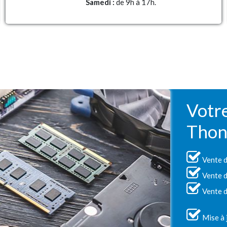
Samedi :
de 9h à 17h.
Votre
Thon
Vente d
Vente d
Vente de
Mise à 