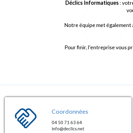
Déclics Informatiques
: vot
vo
Notre équipe met également à
Pour finir, l’entreprise vous 
handshake
Coordonnées
04 50 71 63 64
info@declics.net