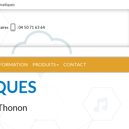
rmatiques
aires
: 04 50 71 63 64
| FORMATION
PRODUITS
CONTACT
QUES
 Thonon