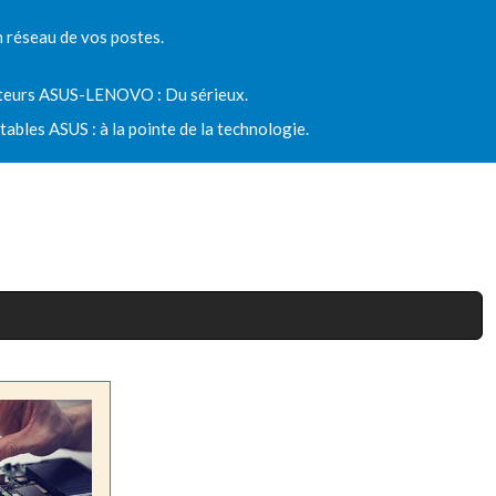
 réseau de vos postes.
teurs ASUS-LENOVO : Du sérieux.
ables ASUS : à la pointe de la technologie.