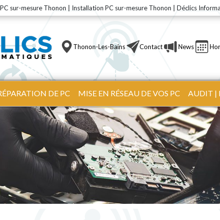
PC sur-mesure Thonon | Installation PC sur-mesure Thonon | Déclics Inform
Thonon-Les-Bains
Contact
News
Hor
RÉPARATION DE PC
MISE EN RÉSEAU DE VOS PC
AUDIT 