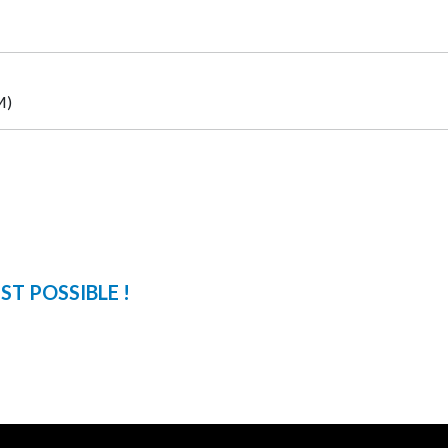
M)
T POSSIBLE !