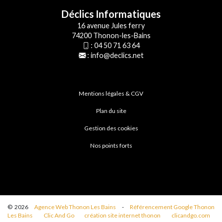
Déclics Informatiques
16 avenue Jules ferry
74200 Thonon-les-Bains
:
04 50 71 63 64
:
info@declics.net
Mentions légales & CGV
Plan du site
Gestion des cookies
Nos points forts
© 2026
Agence Web Thonon Les Bains
-
Référencement Google Thonon
Les Bains
Clic And Go
création site internet thonon
clicandgo.com